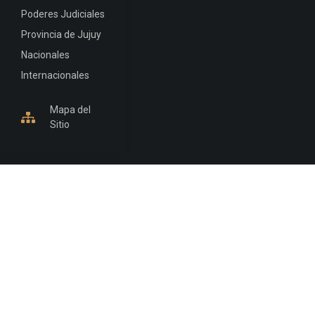
Poderes Judiciales
Provincia de Jujuy
Nacionales
Internacionales
Mapa del
Sitio
INFORMACIÓN DE CONTACTO
Jujuy, Argentina
0388-4245300
Edificio Central : 0388-4245300
Suprema Corte de Justicia: 4245330 - 4245331 -
4245332 - 4245334 - 4245335
Juzgado Civil: 4245321 - 4245322 - 4245323 - 4245324