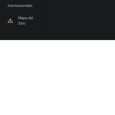
Internacionales
Mapa del
Sitio
INFORMACIÓN DE CONTACTO
Jujuy, Argentina
0388-4245300
Edificio Central : 0388-4245300
Suprema Corte de Justicia: 4245330 - 4245331 -
4245332 - 4245334 - 4245335
Juzgado Civil: 4245321 - 4245322 - 4245323 - 4245324
- 4245325
Edificio Ex-Panorama: 4245342
Tribunal de Familia - Vocalías 1, 2 y 3: 4245340