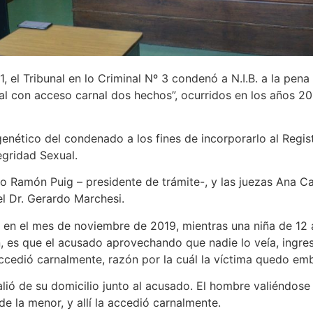
 el Tribunal en lo Criminal Nº 3 condenó a N.I.B. a la pena
ual con acceso carnal dos hechos”, ocurridos en los años 2
 genético del condenado a los fines de incorporarlo al Regi
egridad Sexual.
io Ramón Puig – presidente de trámite-, y las juezas Ana C
 el Dr. Gerardo Marchesi.
ía, en el mes de noviembre de 2019, mientras una niña de 1
n, es que el acusado aprovechando que nadie lo veía, ingre
 accedió carnalmente, razón por la cuál la víctima quedo em
lió de su domicilio junto al acusado. El hombre valiéndose 
e la menor, y allí la accedió carnalmente.