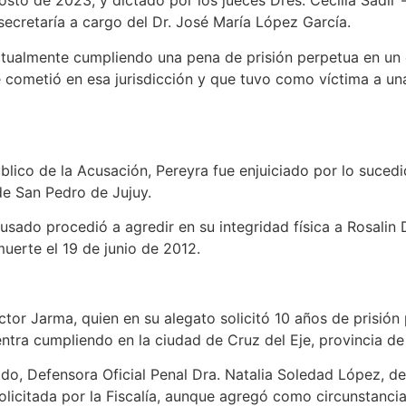
sto de 2023, y dictado por los jueces Dres. Cecilia Sadir -
secretaría a cargo del Dr. José María López García.
ctualmente cumpliendo una pena de prisión perpetua en un 
e cometió en esa jurisdicción y que tuvo como víctima a una
blico de la Acusación, Pereyra fue enjuiciado por lo sucedi
de San Pedro de Jujuy.
acusado procedió a agredir en su integridad física a Rosalin
uerte el 19 de junio de 2012.
Héctor Jarma, quien en su alegato solicitó 10 años de prisió
ntra cumpliendo en la ciudad de Cruz del Eje, provincia d
ado, Defensora Oficial Penal Dra. Natalia Soledad López, del
licitada por la Fiscalía, aunque agregó como circunstancia