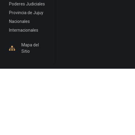
Poderes Judiciales
Provincia de Jujuy
Nacionales
Internacionales
Mapa del
Sitio
INFORMACIÓN DE CONTACTO
Jujuy, Argentina
0388-4245300
Edificio Central : 0388-4245300
Suprema Corte de Justicia: 4245330 - 4245331 -
4245332 - 4245334 - 4245335
Juzgado Civil: 4245321 - 4245322 - 4245323 - 4245324