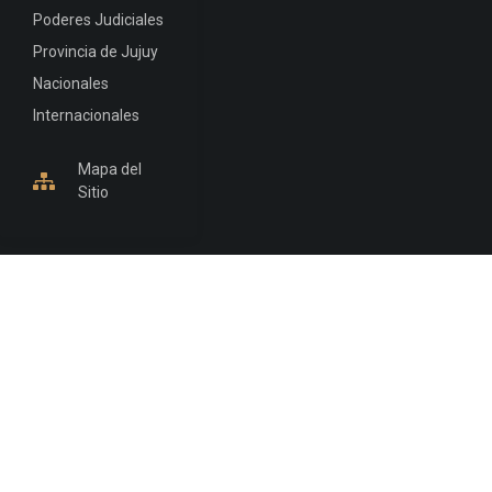
Poderes Judiciales
Provincia de Jujuy
Nacionales
Internacionales
Mapa del
Sitio
INFORMACIÓN DE CONTACTO
Jujuy, Argentina
0388-4245300
Edificio Central : 0388-4245300
Suprema Corte de Justicia: 4245330 - 4245331 -
4245332 - 4245334 - 4245335
Juzgado Civil: 4245321 - 4245322 - 4245323 - 4245324