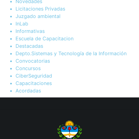
Novedades
Licitaciones Privadas
Juzgado ambiental
InLab
Informativas
Escuela de Capacitacion
Destacadas
Depto.Sistemas y Tecnología de la Información
Convocatorias
Concursos
CiberSeguridad
Capacitaciones
Acordadas