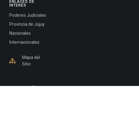
ENLACES DE
INTERÉS
Poderes Judiciales
Provincia de Jujuy
Nacionales
Internacionales
Mapa del
Sitio
INFORMACIÓN DE CONTACTO
Jujuy, Argentina
0388-4245300
Edificio Central : 0388-4245300
Suprema Corte de Justicia: 4245330 - 4245331 -
4245332 - 4245334 - 4245335