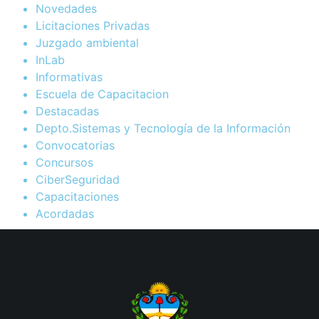
Novedades
Licitaciones Privadas
Juzgado ambiental
InLab
Informativas
Escuela de Capacitacion
Destacadas
Depto.Sistemas y Tecnología de la Información
Convocatorias
Concursos
CiberSeguridad
Capacitaciones
Acordadas