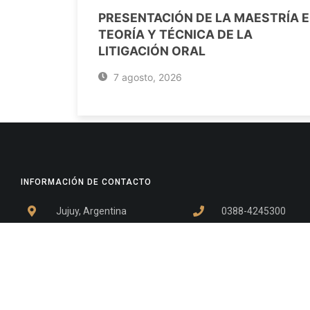
PRESENTACIÓN DE LA MAESTRÍA 
TEORÍA Y TÉCNICA DE LA
LITIGACIÓN ORAL
7 agosto, 2026
INFORMACIÓN DE CONTACTO
Jujuy, Argentina
0388-4245300
Edificio Central : 0388-4245300
Suprema Corte de Justicia: 4245330 - 4245331 - 4245332 
- 4245335
Juzgado Civil: 4245321 - 4245322 - 4245323 - 4245324 - 4
Edificio Ex-Panorama: 4245342