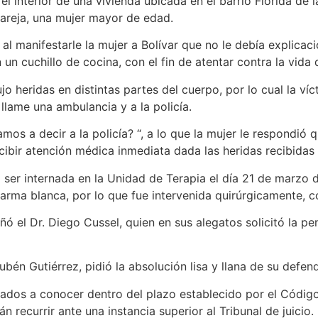
l interior de una vivienda ubicada en el barrio Florida de l
areja, una mujer mayor de edad.
manifestarle la mujer a Bolívar que no le debía explicacio
un cuchillo de cocina, con el fin de atentar contra la vida d
heridas en distintas partes del cuerpo, por lo cual la ví
 llame una ambulancia y a la policía.
s a decir a la policía? “, a lo que la mujer le respondió qu
cibir atención médica inmediata dada las heridas recibidas
ser internada en la Unidad de Terapia el día 21 de marzo
arma blanca, por lo que fue intervenida quirúrgicamente, co
el Dr. Diego Cussel, quien en sus alegatos solicitó la pen
én Gutiérrez, pidió la absolución lisa y llana de su defen
os a conocer dentro del plazo establecido por el Código 
án recurrir ante una instancia superior al Tribunal de juicio.