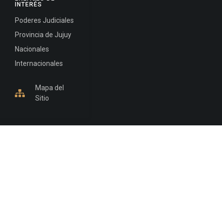
INTERÉS
Poderes Judiciales
Provincia de Jujuy
Nacionales
Internacionales
Mapa del
Sitio
INFORMACIÓN DE CONTACTO
Jujuy, Argentina
0388-4245300
Edificio Central : 0388-4245300
Suprema Corte de Justicia: 4245330 - 4245331 -
4245332 - 4245334 - 4245335