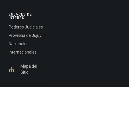
ENLACES DE
INTERÉS
Poderes Judiciales
Provincia de Jujuy
Nacionales
Internacionales
Mapa del
Sitio
INFORMACIÓN DE CONTACTO
Jujuy, Argentina
0388-4245300
Edificio Central : 0388-4245300