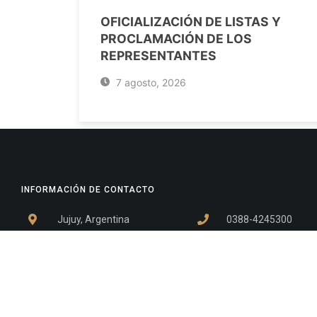
OFICIALIZACIÓN DE LISTAS Y
PROCLAMACIÓN DE LOS
REPRESENTANTES
7 agosto, 2026
INFORMACIÓN DE CONTACTO
Jujuy, Argentina
0388-4245300
Edificio Central : 0388-4245300
Suprema Corte de Justicia: 4245330 - 4245331 - 4245332 
- 4245335
Juzgado Civil: 4245321 - 4245322 - 4245323 - 4245324 - 4