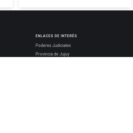
ENLACES DE INTERÉS
Poderes Judiciales
Provincia de Jujuy
Nacionales
- 4245334
Internacionales
245325
Mapa del Sitio