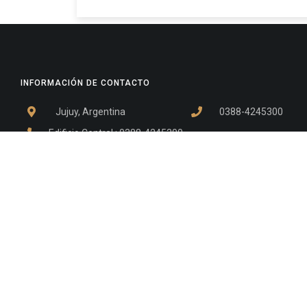
INFORMACIÓN DE CONTACTO
Jujuy, Argentina
0388-4245300
Edificio Central : 0388-4245300
Suprema Corte de Justicia: 4245330 - 4245331 - 4245332 
- 4245335
Juzgado Civil: 4245321 - 4245322 - 4245323 - 4245324 - 4
Edificio Ex-Panorama: 4245342
Tribunal de Familia - Vocalías 1, 2 y 3: 4245340
Tribunal de Familia - Vocalías 4, 5 y 6: 4245341