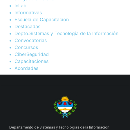
InLab
Informativas
Escuela de Capacitacion
Destacadas
Depto.Sistemas y Tecnología de la Información
Convocatorias
Concursos
CiberSeguridad
Capacitaciones
Acordadas
Departamento de Sistemas y Tecnologías de la Información.