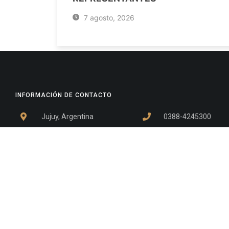
7 agosto, 2026
INFORMACIÓN DE CONTACTO
Jujuy, Argentina
0388-4245300
Edificio Central : 0388-4245300
Suprema Corte de Justicia: 4245330 - 4245331 - 4245332 
- 4245335
Juzgado Civil: 4245321 - 4245322 - 4245323 - 4245324 - 4
Edificio Ex-Panorama: 4245342
Tribunal de Familia - Vocalías 1, 2 y 3: 4245340
Tribunal de Familia - Vocalías 4, 5 y 6: 4245341