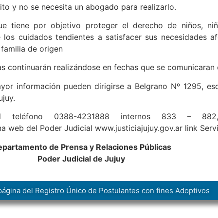
uito y no se necesita un abogado para realizarlo.
ue tiene por objetivo proteger el derecho de niños, ni
e los cuidados tendientes a satisfacer sus necesidades a
familia de origen
as continuarán realizándose en fechas que se comunicaran
or información pueden dirigirse a Belgrano Nº 1295, esqu
ujuy.
l teléfono 0388-4231888 internos 833 – 882, 
na web del Poder Judicial www.justiciajujuy.gov.ar link Ser
partamento de Prensa y Relaciones Públicas
Poder Judicial de Jujuy
página del Registro Único de Postulantes con fines Adoptivos