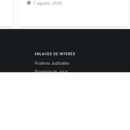
7 agosto, 2026
ENLACES DE INTERÉS
Poderes Judiciales
Provincia de Jujuy
Nacionales
- 4245334
Internacionales
245325
Mapa del Sitio