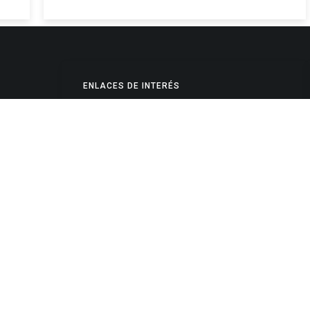
ENLACES DE INTERÉS
Poderes Judiciales
Provincia de Jujuy
Nacionales
- 4245334
Internacionales
245325
Mapa del Sitio