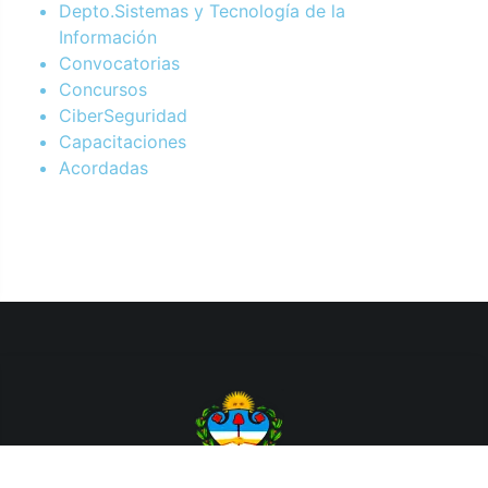
Depto.Sistemas y Tecnología de la
Información
Convocatorias
Concursos
CiberSeguridad
Capacitaciones
Acordadas