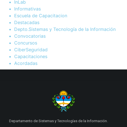
InLab
Informativas
Escuela de Capacitacion
Destacadas
Depto.Sistemas y Tecnología de la Información
Convocatorias
Concursos
CiberSeguridad
Capacitaciones
Acordadas
Departamento de Sistemas y Tecnologías de la Información.