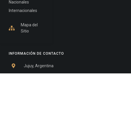
Nacionales
Internacionales
Mapa del
Sitio
INFORMACIÓN DE CONTACTO
Jujuy, Argentina
0388-4245300
Edificio Central : 0388-4245300
Suprema Corte de Justicia: 4245330 - 4245331 -
4245332 - 4245334 - 4245335
Juzgado Civil: 4245321 - 4245322 - 4245323 - 4245324
- 4245325
Edificio Ex-Panorama: 4245342