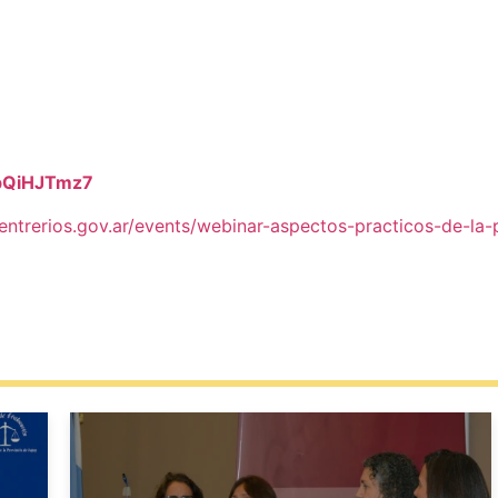
ZbQiHJTmz7
jusentrerios.gov.ar/events/webinar-aspectos-practicos-de-la