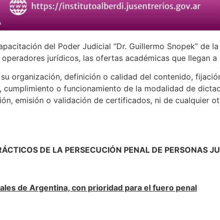
apacitación del Poder Judicial “Dr. Guillermo Snopek” de l
s operadores jurídicos, las ofertas académicas que llegan a
u organización, definición o calidad del contenido, fijació
, cumplimiento o funcionamiento de la modalidad de dictado
ión, emisión o validación de certificados, ni de cualquier o
RÁCTICOS DE LA PERSECUCIÓN PENAL DE PERSONAS JU
les de Argentina, con prioridad para el fuero penal