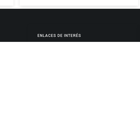
ENLACES DE INTERÉS
Poderes Judiciales
Provincia de Jujuy
Nacionales
- 4245334
Internacionales
245325
Mapa del Sitio