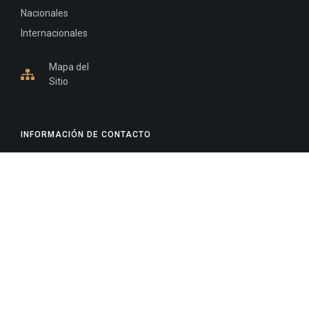
Nacionales
Internacionales
Mapa del
Sitio
INFORMACIÓN DE CONTACTO
Jujuy, Argentina
0388-4245300
Edificio Central : 0388-4245300
Suprema Corte de Justicia: 4245330 - 4245331 -
4245332 - 4245334 - 4245335
Juzgado Civil: 4245321 - 4245322 - 4245323 - 4245324
- 4245325
Edificio Ex-Panorama: 4245342