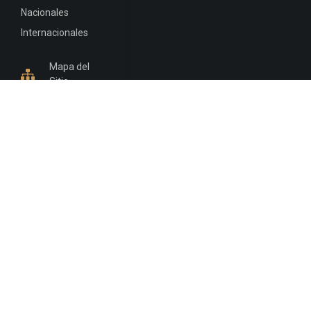
Nacionales
Internacionales
Mapa del
Sitio
INFORMACIÓN DE CONTACTO
Jujuy, Argentina
0388-4245300
Edificio Central : 0388-4245300
Suprema Corte de Justicia: 4245330 - 4245331 -
4245332 - 4245334 - 4245335
Juzgado Civil: 4245321 - 4245322 - 4245323 - 4245324
- 4245325
Edificio Ex-Panorama: 4245342