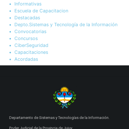
Informativas
Escuela de Capacitacion
Destacadas
Depto.Sistemas y Tecnología de la Información
Convocatorias
Concursos
CiberSeguridad
Capacitaciones
Acordadas
Departamento de Sistemas y Tecnologías de la Información.
Poder Judicial de la Provincia de Jujuy