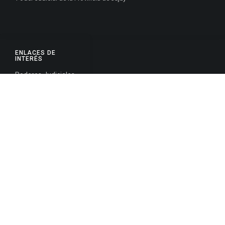
ENLACES DE
INTERÉS
Poderes Judiciales
Provincia de Jujuy
Nacionales
Internacionales
Mapa del
Sitio
INFORMACIÓN DE CONTACTO
Jujuy, Argentina