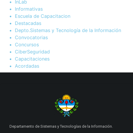
InLab
Informativas
Escuela de Capacitacion
Destacadas
Depto.Sistemas y Tecnología de la Información
Convocatorias
Concursos
CiberSeguridad
Capacitaciones
Acordadas
Departamento de Sistemas y Tecnologías de la Información.