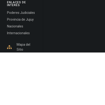
ENLACES DE
INTERÉS
Poderes Judiciales
Provincia de Jujuy
Nacionales
Internacionales
Mapa del
Sitio
INFORMACIÓN DE CONTACTO
Jujuy, Argentina
0388-4245300
Edificio Central : 0388-4245300
Suprema Corte de Justicia: 4245330 - 4245331 -