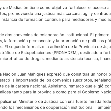
y de Mediación tiene como objetivo fortalecer el acceso a l
tos, promoviendo una justicia más cercana, ágil y centrada
a instancia de formación continua para mediadores y mediad
e dos convenios de colaboración institucional. El primero 
es, la formación permanente y la promoción de políticas púb
ctos. El segundo formalizó la adhesión de la Provincia de Ju
rotráfico de Estupefacientes (PRONADEM), destinado a forta
 microtráfico de drogas, mediante asistencia técnica, finan
 la Nación Juan Mahiques expresó que constituía un honor p
stacó la importancia de los convenios suscriptos, señalan
te de la cartera nacional. Asimismo, remarcó que eligió con
aliosa tanto para la provincia como para el Gobierno Nacio
mpulsar un Ministerio de Justicia con una fuerte mirada fed
iendo los mecanismos de cooperación institucional. También