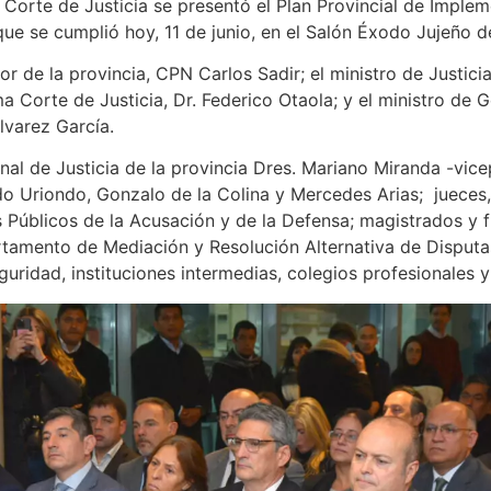
 Corte de Justicia se presentó el Plan Provincial de Imple
que se cumplió hoy, 11 de junio, en el Salón Éxodo Jujeño d
 de la provincia, CPN Carlos Sadir; el ministro de Justicia
a Corte de Justicia, Dr. Federico Otaola; y el ministro de 
varez García.
unal de Justicia de la provincia Dres. Mariano Miranda -vic
do Uriondo, Gonzalo de la Colina y Mercedes Arias; jueces, 
os Públicos de la Acusación y de la Defensa; magistrados y 
artamento de Mediación y Resolución Alternativa de Disputas
guridad, instituciones intermedias, colegios profesionales 