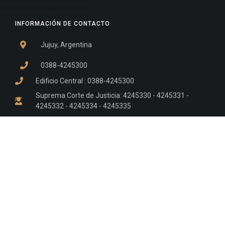
INFORMACIÓN DE CONTACTO
Jujuy, Argentina
0388-4245300
Edificio Central : 0388-4245300
Suprema Corte de Justicia: 4245330 - 4245331 -
4245332 - 4245334 - 4245335
Juzgado Civil: 4245321 - 4245322 - 4245323 - 4245324
- 4245325
Edificio Ex-Panorama: 4245342
Tribunal de Familia - Vocalías 1, 2 y 3: 4245340
Tribunal de Familia - Vocalías 4, 5 y 6: 4245341