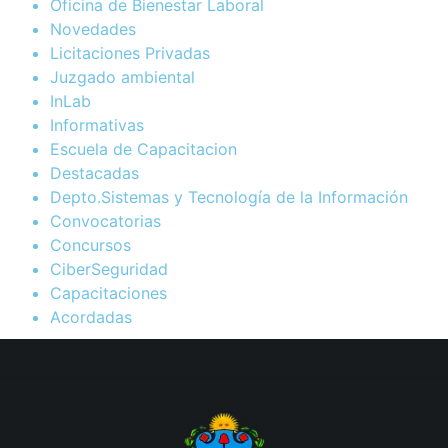
Oficina de Bienestar Laboral
Novedades
Licitaciones Privadas
Juzgado ambiental
InLab
Informativas
Escuela de Capacitacion
Destacadas
Depto.Sistemas y Tecnología de la Información
Convocatorias
Concursos
CiberSeguridad
Capacitaciones
Acordadas