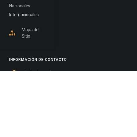
Nacionales
Internacionales
Mapa del
Sitio
INFORMACIÓN DE CONTACTO
Jujuy, Argentina
0388-4245300
Edificio Central : 0388-4245300
Suprema Corte de Justicia: 4245330 - 4245331 -
4245332 - 4245334 - 4245335
Juzgado Civil: 4245321 - 4245322 - 4245323 - 4245324
- 4245325
Edificio Ex-Panorama: 4245342