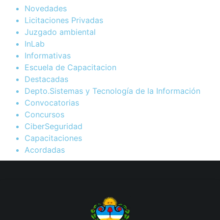
Novedades
Licitaciones Privadas
Juzgado ambiental
InLab
Informativas
Escuela de Capacitacion
Destacadas
Depto.Sistemas y Tecnología de la Información
Convocatorias
Concursos
CiberSeguridad
Capacitaciones
Acordadas